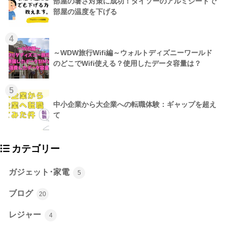
部屋の暑さ対策に成功！ダイソーのアルミシートで
部屋の温度を下げる
4
～WDW旅行Wifi編～ウォルトディズニーワールド
のどこでWifi使える？使用したデータ容量は？
5
中小企業から大企業への転職体験：ギャップを超え
て
カテゴリー
ガジェット･家電
5
ブログ
20
レジャー
4