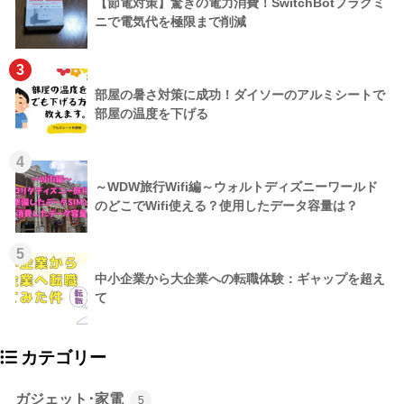
【節電対策】驚きの電力消費！SwitchBotプラグミ
ニで電気代を極限まで削減
3
部屋の暑さ対策に成功！ダイソーのアルミシートで
部屋の温度を下げる
4
～WDW旅行Wifi編～ウォルトディズニーワールド
のどこでWifi使える？使用したデータ容量は？
5
中小企業から大企業への転職体験：ギャップを超え
て
カテゴリー
ガジェット･家電
5